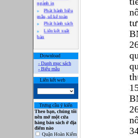
t
ngành in
Phát hành biểu
n
mẫu, sổ kế toán
t
Phát hành sách
Liên kết xuất
B
bản
2
q
Download
- Danh mục sách
qu
- Biểu mẫu
th
Liên kết web
1
B
Trưng cầu ý kiến
2
Theo bạn, chúng tôi
nên mở một cửa
n
hàng bán sách ở địa
điểm nào
3
Quận Hoàn Kiếm