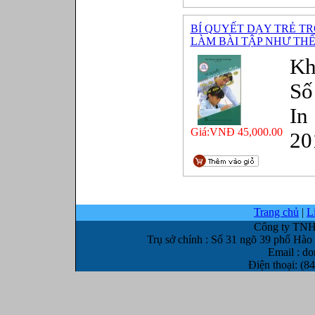
BÍ QUYẾT DẠY TRẺ T
LÀM BÀI TẬP NHƯ THẾ
Kh
Số
In
Giá:VNĐ 45,000.00
20
Trang chủ
|
L
Công ty TN
Trụ sở chính : Số 31 ngõ 39 phố H
Email : 
Điện thoại: (8