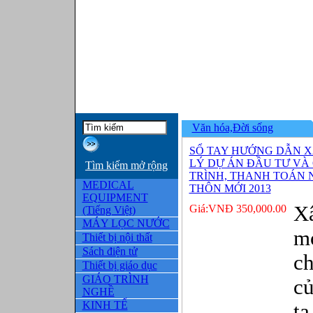
Văn hóa,Đời sống
SỔ TAY HƯỚNG DẪN 
LÝ DỰ ÁN ĐẦU TƯ VÀ
Tìm kiếm mở rộng
TRÌNH, THANH TOÁN
MEDICAL
THÔN MỚI 2013
EQUIPMENT
X
Giá:VNĐ 350,000.00
(Tiếng Việt)
MÁY LỌC NƯỚC
mớ
Thiết bị nội thất
Sách điện tử
ch
Thiết bị giáo dục
GIÁO TRÌNH
c
NGHỀ
KINH TẾ
ta