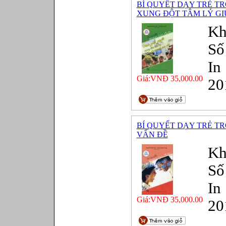
BÍ QUYẾT DẠY TRẺ TR
XUNG ĐỘT TÂM LÝ GI
Kh
Số
In
Giá:VNĐ 35,000.00
20
BÍ QUYẾT DẠY TRẺ TR
VẤN ĐỀ
Kh
Số
In
Giá:VNĐ 35,000.00
20