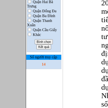
2
Quận Hai Bà
Trưng
mộ
Quận Đống Đa
Quận Ba Đình
t
Quận Thanh
Xuân
n
Quận Cầu Giấy
Khác
t
n
đ
Số người truy cập
d
14
d
đ
d
N
s