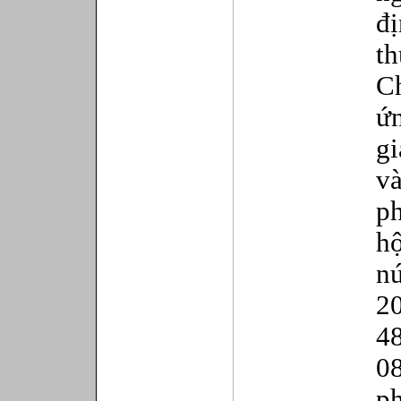
đ
t
C
ứ
gi
v
ph
hộ
n
2
4
0
p