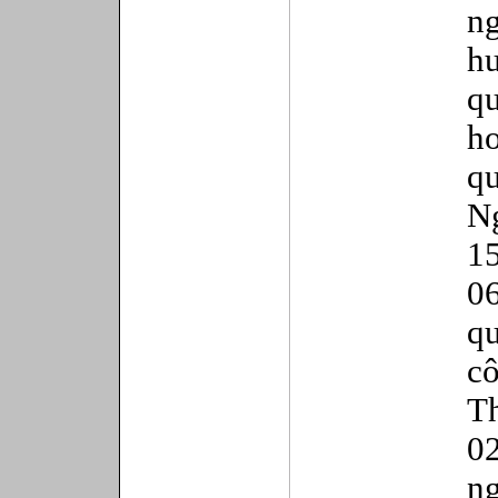
n
h
q
h
q
1
0
q
c
T
0
n