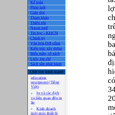
Kế toán
lợ
Pháp luật
Giáo dục
ch
Tham khảo
Thiếu nhi
t
Ngoại ngữ
Tin học - KHCN
n
Chính trị
ba
Văn hóa,Đời sống
Kiến trúc xây dựng
b
Biểu mẫu, sổ sách
Lịch, tạp chí
đ
Sách sắp phát hành
hi
Business
Lĩnh vực kinh doanh
education
c
equipment (Tiếng
Việt)
3
In và các dịch
vụ liên quan đến in
2
ấn
mộ
Kinh doanh
máy móc thiết bị