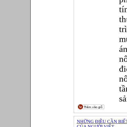
t
t
tr
m
á
n
đi
nô
t
sả
NHỮNG ĐIỀU CẦN BIẾ
CỦA NGƯỜI VIỆT