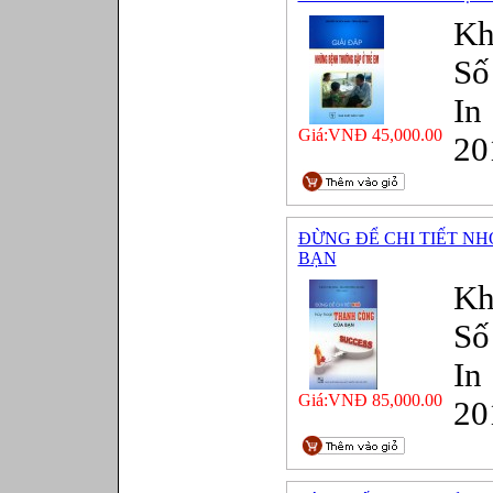
Kh
Số
In
Giá:VNĐ 45,000.00
20
ĐỪNG ĐỂ CHI TIẾT N
BẠN
Kh
Số
In
Giá:VNĐ 85,000.00
20